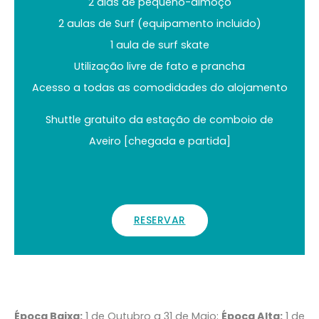
2 dias de pequeno-almoço
2 aulas de Surf (equipamento incluido)
1 aula de surf skate
Utilização livre de fato e prancha
Acesso a todas as comodidades do alojamento
Shuttle gratuito da estação de comboio de
Aveiro
[chegada e partida]
RESERVAR
Época Baixa:
1 de Outubro a 31 de Maio;
Época Alta:
1 de