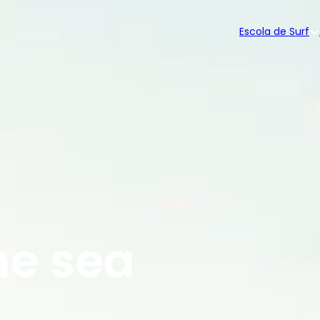
Escola de Surf
he sea