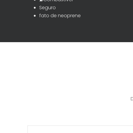
Seguro
fato de neoprene
D