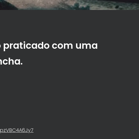
o praticado com uma
ncha.
sBpzVBC4A6Jy7